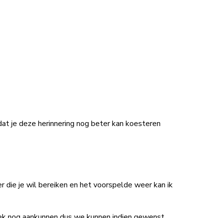
at je deze herinnering nog beter kan koesteren
er die je wil bereiken en het voorspelde weer kan ik
siek nog aankunnen dus we kunnen indien gewenst