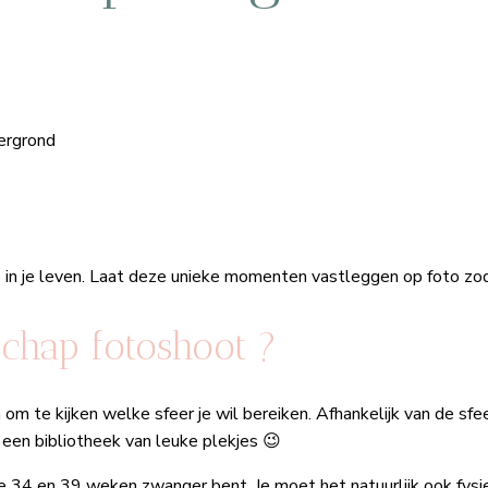
in je leven. Laat deze unieke momenten vastleggen op foto zod
chap fotoshoot ?
 om te kijken welke sfeer je wil bereiken. Afhankelijk van de sfe
 een bibliotheek van leuke plekjes 😉
 de 34 en 39 weken zwanger bent. Je moet het natuurlijk ook fy