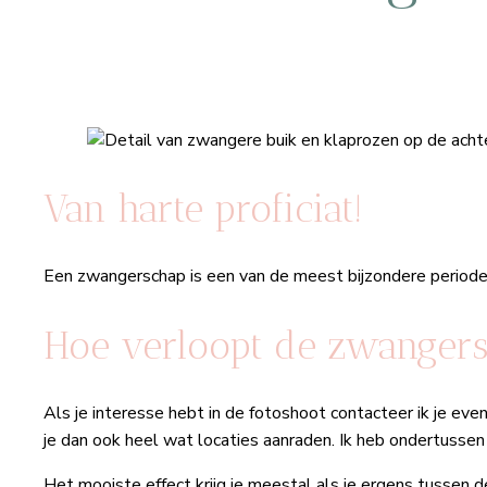
Van harte proficiat!
Een zwangerschap is een van de meest bijzondere periode 
Hoe verloopt de zwangers
Als je interesse hebt in de fotoshoot contacteer ik je even
je dan ook heel wat locaties aanraden. Ik heb ondertussen
Het mooiste effect krijg je meestal als je ergens tussen